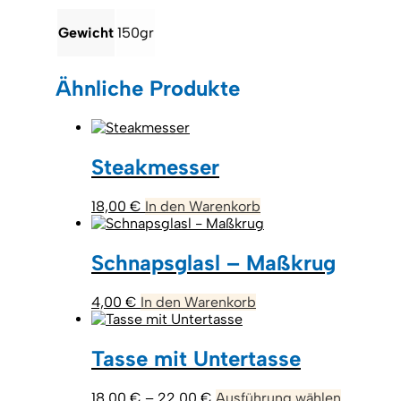
Gewicht
150gr
Ähnliche Produkte
Steakmesser
18,00
€
In den Warenkorb
Schnapsglasl – Maßkrug
4,00
€
In den Warenkorb
Tasse mit Untertasse
Preisspanne:
Dieses
18,00
€
–
22,00
€
Ausführung wählen