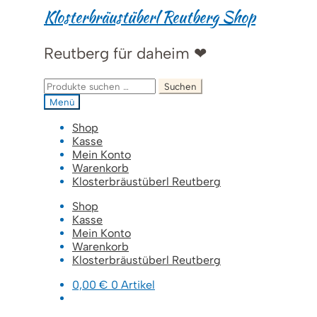
Zur
Zum
Klosterbräustüberl Reutberg Shop
Navigation
Inhalt
springen
springen
Reutberg für daheim ❤
Suchen
Suchen
nach:
Menü
Shop
Kasse
Mein Konto
Warenkorb
Klosterbräustüberl Reutberg
Shop
Kasse
Mein Konto
Warenkorb
Klosterbräustüberl Reutberg
0,00
€
0 Artikel