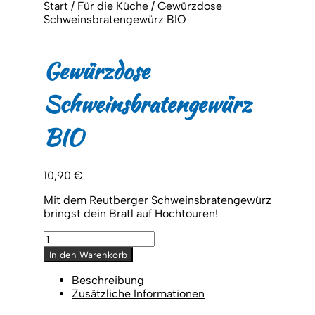
Start
/
Für die Küche
/
Gewürzdose
Schweinsbratengewürz BIO
Gewürzdose
Schweinsbratengewürz
BIO
10,90
€
Mit dem Reutberger Schweinsbratengewürz
bringst dein Bratl auf Hochtouren!
Gewürzdose
Schweinsbratengewürz
In den Warenkorb
BIO
Menge
Beschreibung
Zusätzliche Informationen