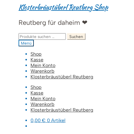
Zur
Zum
Klosterbräustüberl Reutberg Shop
Navigation
Inhalt
springen
springen
Reutberg für daheim ❤
Suchen
Suchen
nach:
Menü
Shop
Kasse
Mein Konto
Warenkorb
Klosterbräustüberl Reutberg
Shop
Kasse
Mein Konto
Warenkorb
Klosterbräustüberl Reutberg
0,00
€
0 Artikel