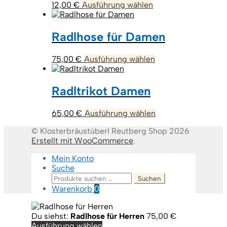
Dieses
12,00
€
Ausführung wählen
Produkt
weist
mehrere
Radlhose für Damen
Varianten
auf.
Dieses
75,00
€
Ausführung wählen
Die
Produkt
Optionen
weist
können
mehrere
Radltrikot Damen
auf
Varianten
der
auf.
Produktseite
Dieses
65,00
€
Ausführung wählen
Die
gewählt
Produkt
Optionen
werden
© Klosterbräustüberl Reutberg Shop 2026
weist
können
Erstellt mit WooCommerce
.
mehrere
auf
Varianten
der
Mein Konto
auf.
Produktseite
Suche
Die
gewählt
Suchen
Suchen
Optionen
werden
nach:
Warenkorb
0
können
auf
der
Du siehst:
Radlhose für Herren
75,00
€
Produktseite
Ausführung wählen